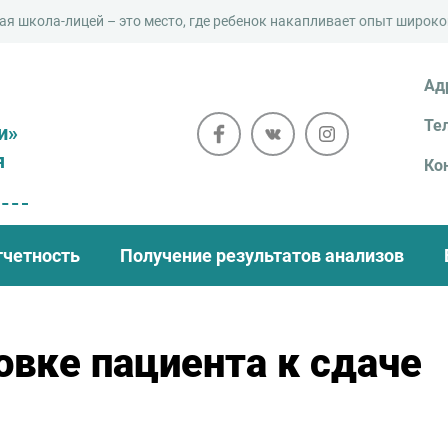
й – это место, где ребенок накапливает опыт широкого знания ru
Ад
Те
и»
я
Ко
тчетность
Получение результатов анализов
овке пациента к сдаче