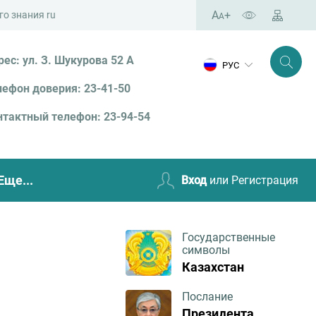
A
+
A
рес
:
ул.
З.
Шукурова
52
А
РУС
лефон
доверия
:
23-41-50
нтактный
телефон
:
23-94-54
Еще...
Вход
или Регистрация
Государственные
символы
Казахстан
Послание
Президента