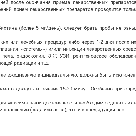
ней после окончания приема лекарственных препаратов
ренний прием лекарственных препаратов проводится толь
отина (более 5 мг/день), следует брать пробы не раньш
ких или лечебных процедур либо через 1-2 дня после их
ивания, «системы») и/или инъекции лекарственных средс
 тела, эндоскопия, ЭКГ, УЗИ, рентгеновское обследован
ющей радиации и т.д.
иле ежедневную индивидуальную, должны быть исключе
имо отдохнуть в течение 15-20 минут. Особенно при опр
для максимальной достоверности необходимо сдавать их в
ом положении (сидя или лежа), что и в предыдущий раз.