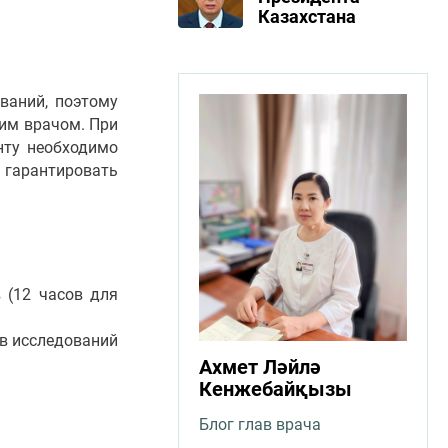
Казахстана
ваний, поэтому
им врачом. При
нту необходимо
 гарантировать
 (12 часов для
ов исследований
Ахмет Ләйлә
Кенжебайқызы
Блог глав врача