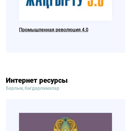
Промышленная революция 4.0
Взгля
общес
Интернет ресурсы
Барлық бағдарламалар