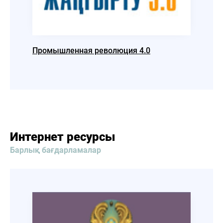
Промышленная революция 4.0
Взгля
общес
Интернет ресурсы
Барлық бағдарламалар